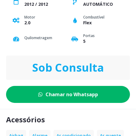
2012 / 2012
AUTOMÁTICO
Motor
Combustível
2.0
Flex
Portas
Quilometragem
5
Sob Consulta
Chamar no Whatsapp
Acessórios
Airbag
Alarme
Ar condicionado
Ar quente